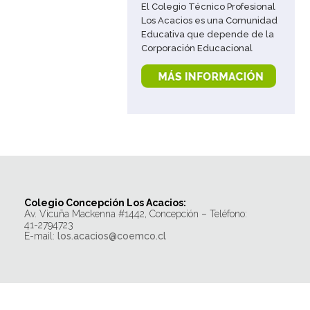
El Colegio Técnico Profesional
Los Acacios es una Comunidad
Educativa que depende de la
Corporación Educacional
Masónica de Concepción,
quien a su vez es depositaria
de los principios y valores de la
Orden Masónica. La Orden
Masónica, vale decir, la
Francmasonería, es una
Institución Universal,
«esencialmente ética,
filosófica e iniciática», cuya
estructura fundamental la
constituye […]
Colegio Concepción Los Acacios:
Av. Vicuña Mackenna #1442, Concepción – Teléfono:
41-2794723
E-mail:
los.acacios@coemco.cl