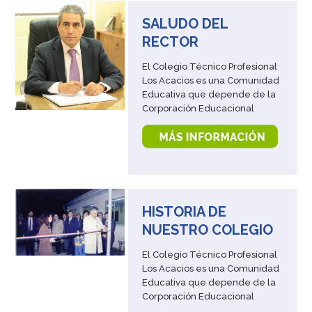
Francmasonería, es una
Institución Universal,
SALUDO DEL
«esencialmente ética,
RECTOR
filosófica e iniciática», cuya
estructura fundamental la
El Colegio Técnico Profesional
constituye […]
Los Acacios es una Comunidad
Educativa que depende de la
Corporación Educacional
Masónica de Concepción,
quien a su vez es depositaria
de los principios y valores de la
Orden Masónica. La Orden
Masónica, vale decir, la
Francmasonería, es una
Institución Universal,
HISTORIA DE
«esencialmente ética,
NUESTRO COLEGIO
filosófica e iniciática», cuya
estructura fundamental la
El Colegio Técnico Profesional
constituye […]
Los Acacios es una Comunidad
Educativa que depende de la
Corporación Educacional
Masónica de Concepción,