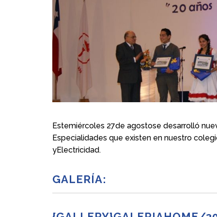
Estemiércoles 27de agostose desarrolló nuev
Especialidades que existen en nuestro colegio
yElectricidad.
GALERÍA:
{GALLERY}GALERIAHOME/30