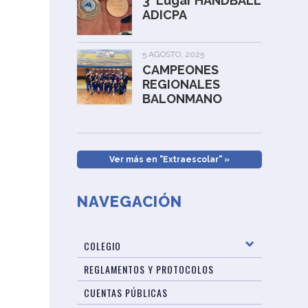
3° Lugar HANDBALL
ADICPA
5 AGOSTO, 2025
CAMPEONES
REGIONALES
BALONMANO
Ver más en "Extraescolar" »
NAVEGACIÓN
COLEGIO
REGLAMENTOS Y PROTOCOLOS
CUENTAS PÚBLICAS