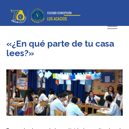
«¿En qué parte de tu casa
lees?»