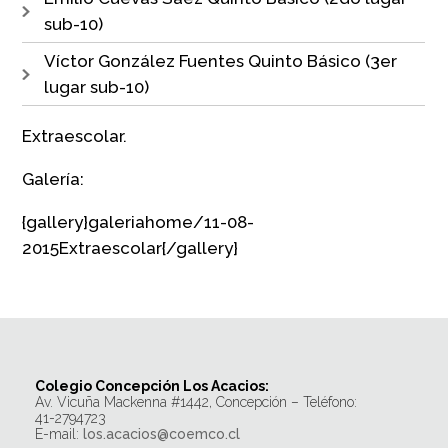
sub-10)
Víctor González Fuentes Quinto Básico (3er
lugar sub-10)
Extraescolar.
Galería:
{gallery}galeriahome/11-08-
2015Extraescolar{/gallery}
Colegio Concepción Los Acacios:
Av. Vicuña Mackenna #1442, Concepción – Teléfono:
41-2794723
E-mail:
los.acacios@coemco.cl