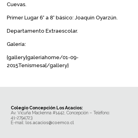
Cuevas.
Primer Lugar 6° a 8° básico: Joaquin Oyarzún.
Departamento Extraescolar.
Galería:
{gallery}galeriahome/01-09-
2015Tenismesa{/gallery}
Colegio Concepción Los Acacios:
Av. Vicuña Mackenna #1442, Concepción – Teléfono:
41-2794723
E-mail:
los.acacios@coemco.cl