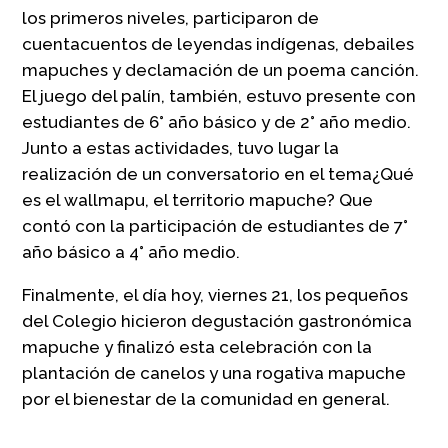
los primeros niveles,
participaron de
cuentacuentos de leyendas
indígenas
,
de
baile
s
mapuche
s
y declamación de un poema canción.
El juego del
palín
, también
,
estuvo presente con
estudiantes de 6°
año básico y de
2°
año
medio
.
Junto a estas acti
vi
d
a
des, tuvo lugar la
realización de u
n conversatorio
en el tema
¿Qué
es el
wallmapu
, el territorio mapuche?
Que
contó c
on la p
articipa
ció
n
de
estudiantes de 7°
año básico a
4°
año
medio
.
Finalmente, el día h
oy,
viernes 21,
los pequeños
del Colegio hicieron degustación gastronómica
mapuche y finalizó esta celebración con la
plantación de canelos y una rogativa mapuche
por el bienestar de la comunidad en general.