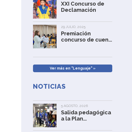
XXI Concurso de
Declamación
29 JULIO, 2025
Premiación
concurso de cuen...
Ver más en "Lenguaje" »
NOTICIAS
5 AGOSTO, 2026
Salida pedagógica
a la Plan...