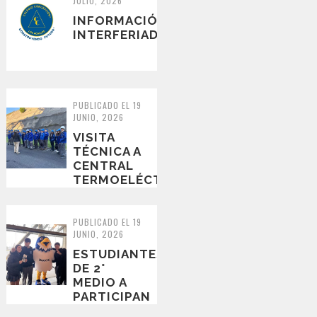
JULIO, 2026
DE EMPR...
INFORMACIÓN
INTERFERIADO​
PUBLICADO EL 19
JUNIO, 2026
VISITA
TÉCNICA A
CENTRAL
TERMOELÉCTRICA
SANTA
MARÍA DE
CORONEL
PUBLICADO EL 19
JUNIO, 2026
ESTUDIANTES
DE 2°
MEDIO A
PARTICIPAN
EN LA 7ª