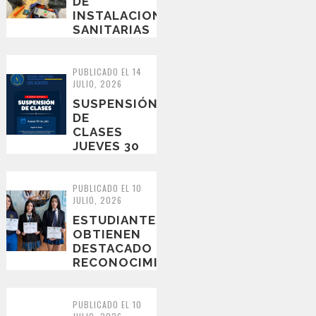
DE
INSTALACIONES
SANITARIAS
SE
CAPACITAN
EN
PUBLICADO EL 14
JULIO, 2026
NUEVAS
TECNOLOGÍ...
SUSPENSIÓN
DE
CLASES
JUEVES 30
PUBLICADO EL 10
JULIO, 2026
ESTUDIANTES
OBTIENEN
DESTACADO
RECONOCIMIENTO
EN
TORNEO
REGIONAL
PUBLICADO EL 10