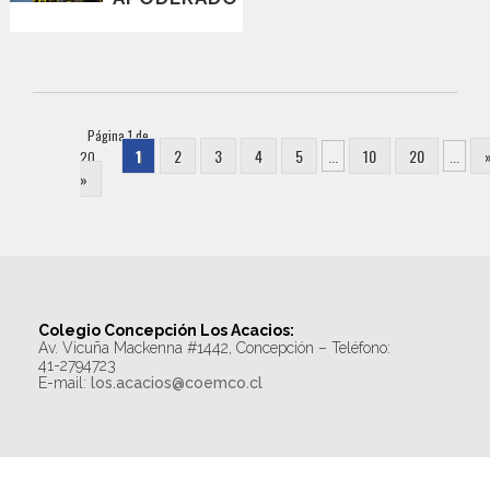
Página 1 de
1
2
3
4
5
...
10
20
...
20
»
Colegio Concepción Los Acacios:
Av. Vicuña Mackenna #1442, Concepción – Teléfono:
41-2794723
E-mail:
los.acacios@coemco.cl